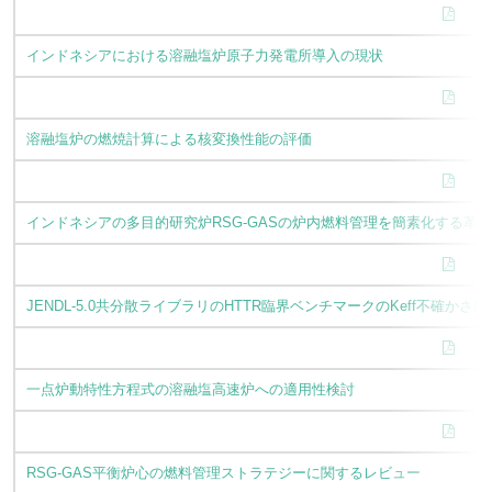
インドネシアにおける溶融塩炉原子力発電所導入の現状
溶融塩炉の燃焼計算による核変換性能の評価
インドネシアの多目的研究炉RSG-GASの炉内燃料管理を簡素化する革
JENDL-5.0共分散ライブラリのHTTR臨界ベンチマークのKeff不確かさ
一点炉動特性方程式の溶融塩高速炉への適用性検討
RSG-GAS平衡炉心の燃料管理ストラテジーに関するレビュー