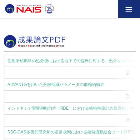
使用済核燃料の処分後における地下での臨界に対する、処分キャニスタ
ADVANTGを用いた分散低減パラメータの群縮約効果
インドネシア実験用動力炉（RDE）における核特性設計の最適化：包括
RSG-GAS多目的研究炉の定常状態における核熱流動結合コードMTRD